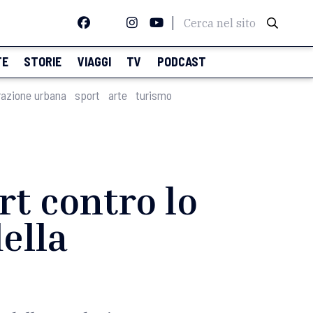
Cerca nel sito
TE
STORIE
VIAGGI
TV
PODCAST
razione urbana
sport
arte
turismo
rt contro lo
ella