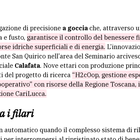
gazione di precisione
a goccia
che, attraverso 
a e fusto,
garantisce il controllo del benessere fi
se idriche superficiali e di energia.
L’innovazio
onte San Quirico nell’area del Seminario arcivesco
ciale
Calafata
. Nove ettari con produzione prin
 del progetto di ricerca
“H2cOop, gestione espe
ooperativo” con risorse della Regione Toscana, 
zione CariLucca.
 i filari
 in automatico quando il complesso sistema di r
ti per interrompersi al ripristinato stato di ben