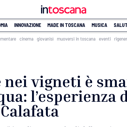
MIA
INNOVAZIONE
MADE IN TOSCANA
MUSICA
SALU
imentare
cinema
giovanisì
muoversi in toscana
eventi
rigene
e nei vigneti è sma
qua: l’esperienza d
 Calafata