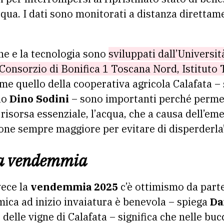
cqua. I dati sono monitorati a distanza diretta
ione e la tecnologia sono
sviluppati dall’Università
Consorzio di Bonifica 1 Toscana Nord, Istituto 
me quello della cooperativa agricola Calafata – s
io
Dino Sodini
– sono importanti perché permet
 risorsa essenziale, l’acqua, che a causa dell’em
ione sempre maggiore per evitare di disperderla
la vendemmia
vece la
vendemmia 2025
c’è ottimismo da parte
ica ad inizio invaiatura è benevola – spiega
Da
elle vigne di Calafata – significa che nelle buc