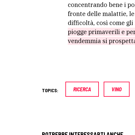
concentrando bene i pol
fronte delle malattie, 
difficoltà, così come gl
piogge primaverili e per
vendemmia si prospetta
RICERCA
VINO
TOPICS:
POTREBBE INTERESSARTI ANCHE