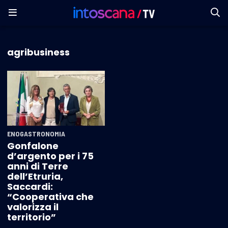
agribusiness
ENOGASTRONOMIA
Gonfalone
d’argento per i 75
anni di Terre
dell’Etruria,
Saccardi:
“Cooperativa che
valorizza il
territorio”