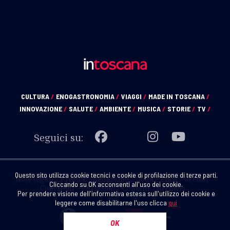
CULTURA
/
ENOGASTRONOMIA
/
VIAGGI
/
MADE IN TOSCANA
/
INNOVAZIONE
/
SALUTE
/
AMBIENTE
/
MUSICA
/
STORIE
/
TV
/
Seguici su:
Questo sito utilizza cookie tecnici e cookie di profilazione di terze parti.
Note legali
Privacy
Redazione
Codice etico
Crediti
Cliccando su OK acconsenti all'uso dei cookie.
Copyright
Chi siamo
Contatti
Archivio
Per prendere visione dell'informativa estesa sull'utilizzo dei cookie e
leggere come disabilitarne l'uso clicca
qui
OK