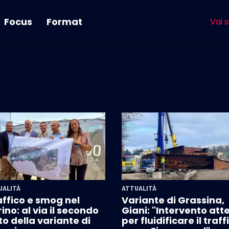
Focus
Format
Vai s
UALITÀ
ATTUALITÀ
affico e smog nel
Variante di Grassina,
ino: al via il secondo
Giani: "Intervento att
to della variante di
per fluidificare il traff