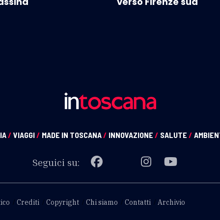
assina
verso Firenze sud"
IA
/
VIAGGI
/
MADE IN TOSCANA
/
INNOVAZIONE
/
SALUTE
/
AMBIE
Seguici su:
ico
Crediti
Copyright
Chi siamo
Contatti
Archivio