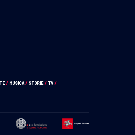
NTE
/
MUSICA
/
STORIE
/
TV
/