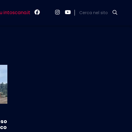
u intoscana.it
Cerca nel sito
eso
ico