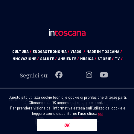
CULTURA
/
ENOGASTRONOMIA
/
VIAGGI
/
MADE IN TOSCANA
/
INNOVAZIONE
/
SALUTE
/
AMBIENTE
/
MUSICA
/
STORIE
/
TV
/
Seguici su:
Questo sito utilizza cookie tecnici e cookie di profilazione di terze parti.
Note legali
Privacy
Redazione
Codice etico
Crediti
Cliccando su OK acconsenti all'uso dei cookie.
Copyright
Chi siamo
Contatti
Archivio
Per prendere visione dell'informativa estesa sull'utilizzo dei cookie e
leggere come disabilitarne l'uso clicca
qui
OK