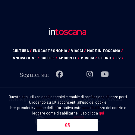
CULTURA
/
ENOGASTRONOMIA
/
VIAGGI
/
MADE IN TOSCANA
/
INNOVAZIONE
/
SALUTE
/
AMBIENTE
/
MUSICA
/
STORIE
/
TV
/
Seguici su:
Questo sito utilizza cookie tecnici e cookie di profilazione di terze parti.
Note legali
Privacy
Redazione
Codice etico
Crediti
Cliccando su OK acconsenti all'uso dei cookie.
Copyright
Chi siamo
Contatti
Archivio
Per prendere visione dell'informativa estesa sull'utilizzo dei cookie e
leggere come disabilitarne l'uso clicca
qui
OK