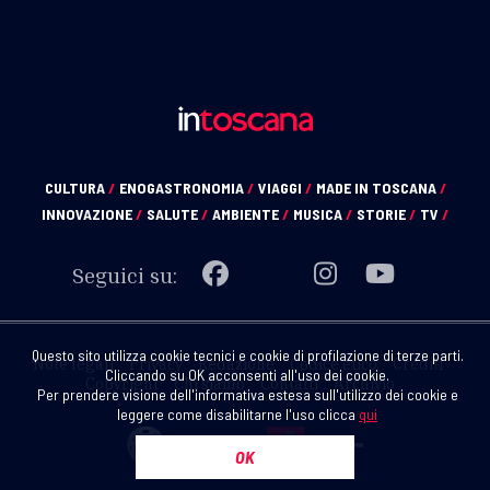
CULTURA
/
ENOGASTRONOMIA
/
VIAGGI
/
MADE IN TOSCANA
/
INNOVAZIONE
/
SALUTE
/
AMBIENTE
/
MUSICA
/
STORIE
/
TV
/
Seguici su:
Questo sito utilizza cookie tecnici e cookie di profilazione di terze parti.
Note legali
Privacy
Redazione
Codice etico
Crediti
Cliccando su OK acconsenti all'uso dei cookie.
Copyright
Chi siamo
Contatti
Archivio
Per prendere visione dell'informativa estesa sull'utilizzo dei cookie e
leggere come disabilitarne l'uso clicca
qui
OK