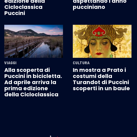
edizione della
aspettando l'anno
Cicloclassica
pucciniano
Puccini
VIAGGI
CULTURA
Alla scoperta di
In mostra a Prato i
Puccini in bicicletta.
costumi della
Ad aprile arriva la
Turandot di Puccini
prima edizione
scoperti in un baule
della Cicloclassica