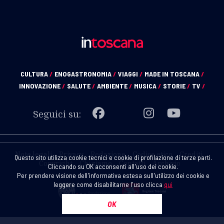
CULTURA
/
ENOGASTRONOMIA
/
VIAGGI
/
MADE IN TOSCANA
/
INNOVAZIONE
/
SALUTE
/
AMBIENTE
/
MUSICA
/
STORIE
/
TV
/
Seguici su:
Note legali
Privacy
Redazione
Codice etico
Crediti
Questo sito utilizza cookie tecnici e cookie di profilazione di terze parti.
Copyright
Chi siamo
Contatti
Archivio
Cliccando su OK acconsenti all'uso dei cookie.
Per prendere visione dell'informativa estesa sull'utilizzo dei cookie e
leggere come disabilitarne l'uso clicca
qui
OK