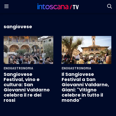
sangiovese
ENOGASTRONOMIA
ENOGASTRONOMIA
Sangiovese
Il Sangiovese
Festival, vino e
Festival a San
cultura: San
Giovanni Valdarno,
Giovanni Valdarno
Giani: "Vitigno
celebra il re dei
celebre in tutto il
rossi
mondo"