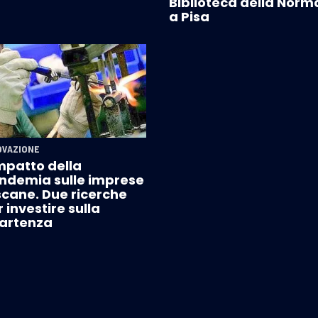
Biblioteca della Norm
a Pisa
OVAZIONE
impatto della
ndemia sulle imprese
scane. Due ricerche
 investire sulla
partenza