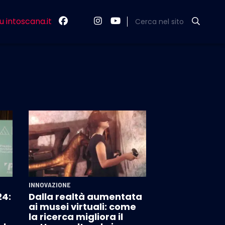
u intoscana.it
Cerca nel sito
INNOVAZIONE
24:
Dalla realtà aumentata
ai musei virtuali: come
la ricerca migliora il