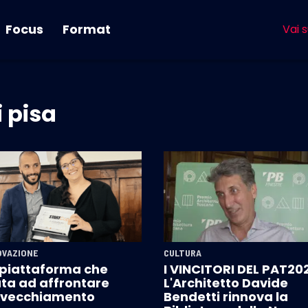
Focus
Format
Vai s
 pisa
OVAZIONE
CULTURA
 piattaforma che
I VINCITORI DEL PAT20
uta ad affrontare
L'Architetto Davide
invecchiamento
Bendetti rinnova la