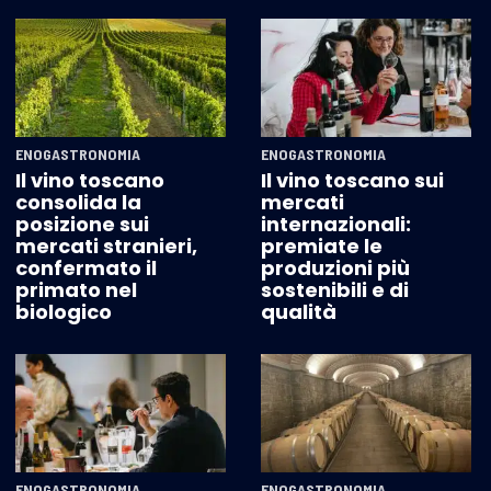
ENOGASTRONOMIA
ENOGASTRONOMIA
Il vino toscano
Il vino toscano sui
consolida la
mercati
posizione sui
internazionali:
mercati stranieri,
premiate le
confermato il
produzioni più
primato nel
sostenibili e di
biologico
qualità
ENOGASTRONOMIA
ENOGASTRONOMIA