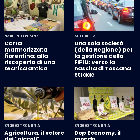
MADE IN TOSCANA
ATTUALITÀ
Carta
Una sola società
marmorizzata
(della Regione) per
fiorentina: alla
la gestione della
riscoperta di una
FiPiLi: verso la
tecnica antica
nascita di Toscana
Strade
ENOGASTRONOMIA
ENOGASTRONOMIA
Agricoltura, il valore
Dop Economy, il
dei "piccoli"
mondo