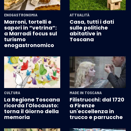
ENOGASTRONOMIA
ATTUALITÀ
Marroni, tortelli e
Casa, tutti i dati
sapori in “vetrina”:
sulle politiche
a Marradi focus sul
abitative in
turismo
Toscana
enogastronomico
CULTURA
MADE IN TOSCANA
La Regione Toscana
Filistrucchi: dal 1720
ricorda l'Olocausto:
a Firenze
torna il Giorno della
un'eccellenza in
memoria
trucco e parrucche