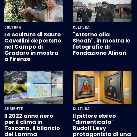
CULTURA
CULTURA
Le sculture di Sauro
"Attorno alla
Cavallini deportato
Shoah", in mostra le
nel Campo di
fotografie di
Gradaro in mostra
Fondazione Alinari
a Firenze
AMBIENTE
CULTURA
Il 2022 anno nero
Il pittore ebreo
per il clima in
"dimenticato"
Toscana, il bilancio
Rudolf Levy
del Lamma
protagonista di una