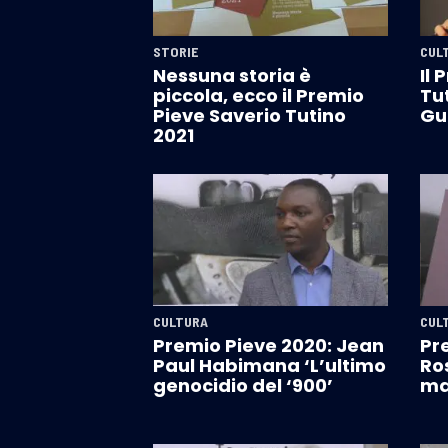
STORIE
CUL
Nessuna storia è
Il 
piccola, ecco il Premio
Tu
Pieve Saverio Tutino
Gu
2021
CULTURA
CUL
Premio Pieve 2020: Jean
Pr
Paul Habimana ‘L’ultimo
Ros
genocidio del ‘900’
mal