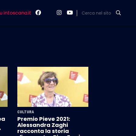
u intoscana.it
Cerca nel sito
CULTURA
ea
Premio Pieve 2021:
Alessandra Zaghi
"
racconta la storia