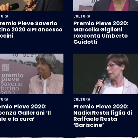
TURA
CULTURA
Premio Pieve Saverio
Premio Pieve 2020:
tino 2020 a Francesco
Marcella Giglioni
ccini
racconta Umberto
Guidotti
TURA
CULTURA
emio Pieve 2020:
Premio Pieve 2020:
enza Gallerani ‘Il
Nadia Resta figlia di
e e la cura’
Raffaele Resta
‘Bariscine’