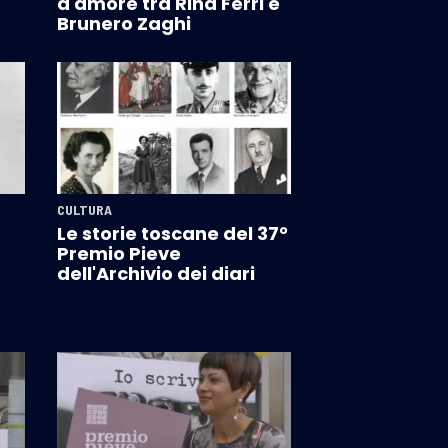
d'amore tra Rina Ferri e
Brunero Zaghi
CULTURA
Le storie toscane del 37°
Premio Pieve
dell'Archivio dei diari