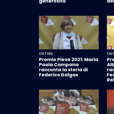
generosità"
del
CULTURA
CUL
Premio Pieve 2021: Maria
Pr
Paola Campana
Al
racconta la storia di
rac
Federico Dalgas
Fe
Re