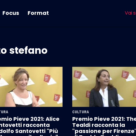
Focus
Format
Vai s
to stefano
TURA
CULTURA
mio Pieve 2021: Alice
Premio Pieve 2021: Th
ntovetti racconta
Tealdi racconta la
dolfo Santovetti "Più
"passione per Firenze