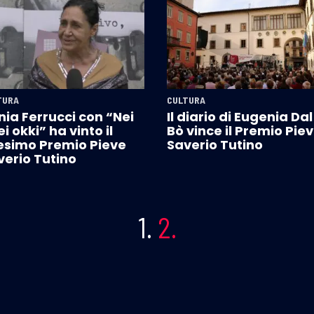
TURA
CULTURA
nia Ferrucci con “Nei
Il diario di Eugenia Dal
i okki” ha vinto il
Bò vince il Premio Pie
esimo Premio Pieve
Saverio Tutino
verio Tutino
1.
2.