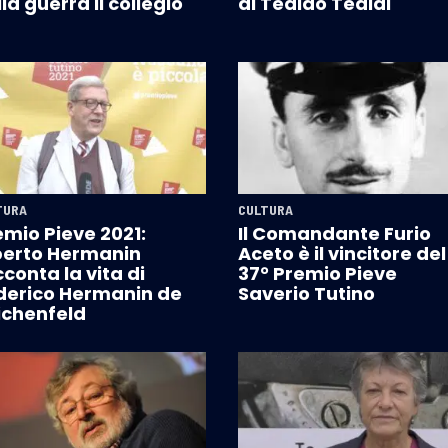
la guerra il collegio"
di Tealdo Tealdi
TURA
CULTURA
emio Pieve 2021:
Il Comandante Furio
berto Hermanin
Aceto è il vincitore del
conta la vita di
37° Premio Pieve
derico Hermanin de
Saverio Tutino
ichenfeld