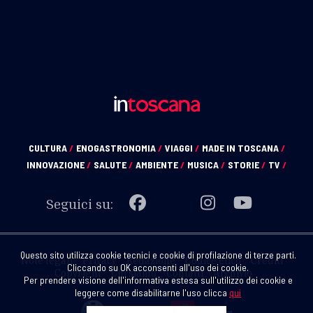
CULTURA
/
ENOGASTRONOMIA
/
VIAGGI
/
MADE IN TOSCANA
/
INNOVAZIONE
/
SALUTE
/
AMBIENTE
/
MUSICA
/
STORIE
/
TV
/
Seguici su:
Questo sito utilizza cookie tecnici e cookie di profilazione di terze parti.
Note legali
Privacy
Redazione
Codice etico
Crediti
Cliccando su OK acconsenti all'uso dei cookie.
Copyright
Chi siamo
Contatti
Archivio
Per prendere visione dell'informativa estesa sull'utilizzo dei cookie e
leggere come disabilitarne l'uso clicca
qui