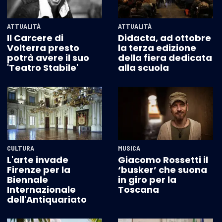
ATTUALITÀ
ATTUALITÀ
Il Carcere di
Didacta, ad ottobre
Volterra presto
la terza edizione
potrà avere il suo
della fiera dedicata
'Teatro Stabile'
alla scuola
CULTURA
MUSICA
L'arte invade
Giacomo Rossetti il
Firenze per la
‘busker’ che suona
Biennale
in giro per la
Internazionale
Toscana
dell'Antiquariato