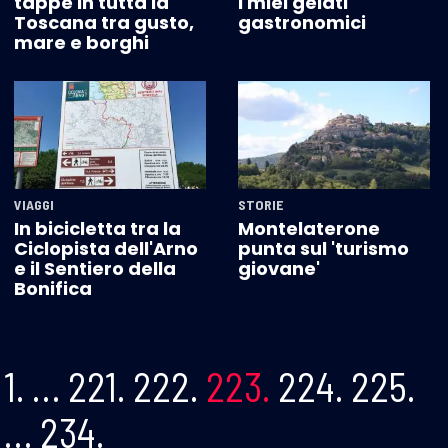
tappe in tutta la
i miei gelati
Toscana tra gusto,
gastronomici
mare e borghi
VIAGGI
STORIE
In bicicletta tra la
Montelaterone
Ciclopista dell'Arno
punta sul 'turismo
e il Sentiero della
giovane'
Bonifica
1.
…
221.
222.
223.
224.
225.
…
234.