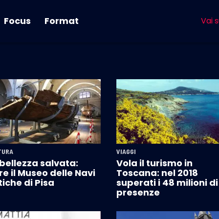
Focus
Format
Vai s
TURA
VIAGGI
bellezza salvata:
Vola il turismo in
e il Museo delle Navi
Toscana: nel 2018
iche di Pisa
superati i 48 milioni di
presenze