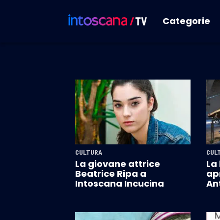
Categorie
CULTURA
CUL
La giovane attrice
La 
Beatrice Ripa a
apr
Intoscana Incucina
Ant