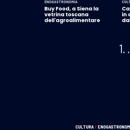
ENOGASTRONOMIA
CUL
Buy Food, a Siena la
Can
vetrina toscana
in
dell'agroalimentare
dal
1.
CULTURA
/
ENOGASTRONOM