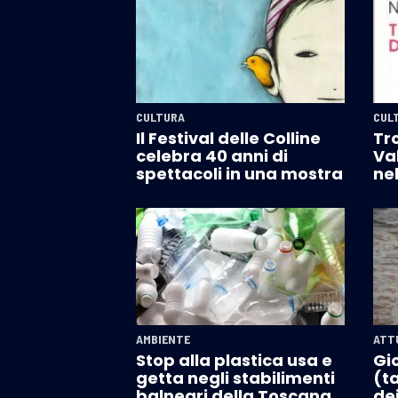
CULTURA
CUL
Il Festival delle Colline
Tro
celebra 40 anni di
Va
spettacoli in una mostra
nel
AMBIENTE
ATT
Stop alla plastica usa e
Gio
getta negli stabilimenti
(ta
balneari della Toscana
dei