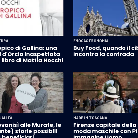
TURA
ENOGASTRONOMIA
pico di Gallina: una
Buy Food, quando il ci
l d'Orcia inaspettata
incontra la contrada
 libro di Mattia Nocchi
UALITÀ
MADE IN TOSCANA
vanisì alle Murate, le
Firenze capitale della
nte) storie possibili
moda maschile con Pit
 beneficiari
Immagine Uomo