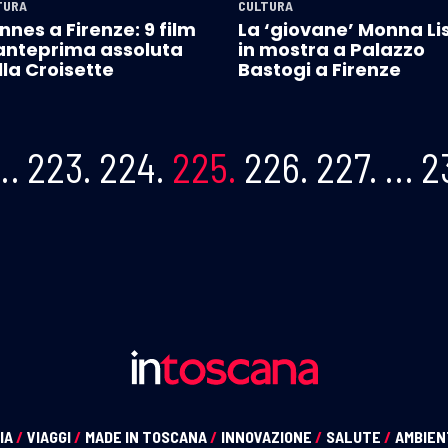
TURA
CULTURA
nes a Firenze: 9 film
La ‘giovane’ Monna Li
 anteprima assoluta
in mostra a Palazzo
la Croisette
Bastogi a Firenze
…
223.
224.
225.
226.
227.
…
2
IA
/
VIAGGI
/
MADE IN TOSCANA
/
INNOVAZIONE
/
SALUTE
/
AMBIE