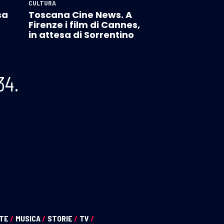
CULTURA
sa
Toscana Cine News. A
Firenze i film di Cannes,
in attesa di Sorrentino
34.
NTE
/
MUSICA
/
STORIE
/
TV
/