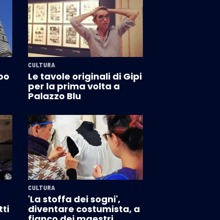
CULTURA
bo
Le tavole originali di Gipi
per la prima volta a
Palazzo Blu
CULTURA
'La stoffa dei sogni',
ti
diventare costumista, a
fianco dei maestri