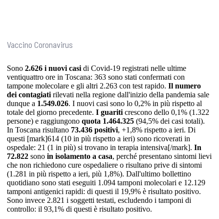
Vaccino Coronavirus
Sono
2.626 i nuovi casi
di Covid-19 registrati nelle ultime
ventiquattro ore in Toscana: 363 sono stati confermati con
tampone molecolare e gli altri 2.263 con test rapido.
Il numero
dei contagiati
rilevati nella regione dall'inizio della pandemia sale
dunque a
1.549.026
. I nuovi casi sono lo 0,2% in più rispetto al
totale del giorno precedente.
I guariti
crescono dello 0,1% (1.322
persone) e raggiungono
quota 1.464.325
(94,5% dei casi totali).
In Toscana risultano
73.436 positivi
, +1,8% rispetto a ieri. Di
questi [mark]614 (10 in più rispetto a ieri) sono ricoverati in
ospedale: 21 (1 in più) si trovano in terapia intensiva[/mark].
In
72.822
sono
in isolamento a casa
, perché presentano sintomi lievi
che non richiedono cure ospedaliere o risultano prive di sintomi
(1.281 in più rispetto a ieri, più 1,8%). Dall'ultimo bollettino
quotidiano sono stati eseguiti 1.094 tamponi molecolari e 12.129
tamponi antigenici rapidi: di questi il 19,9% è risultato positivo.
Sono invece 2.821 i soggetti testati, escludendo i tamponi di
controllo: il 93,1% di questi è risultato positivo.