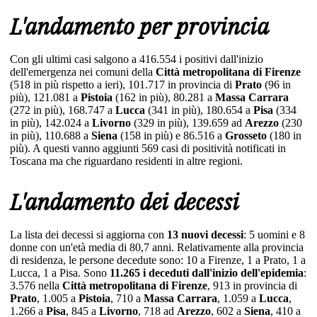
L'andamento per provincia
Con gli ultimi casi salgono a 416.554 i positivi dall'inizio
dell'emergenza nei comuni della
Città metropolitana di Firenze
(518 in più rispetto a ieri), 101.717 in provincia di
Prato
(96 in
più), 121.081 a
Pistoia
(162 in più), 80.281 a
Massa Carrara
(272 in più), 168.747 a
Lucca
(341 in più), 180.654 a
Pisa
(334
in più), 142.024 a
Livorno
(329 in più), 139.659 ad
Arezzo
(230
in più), 110.688 a
Siena
(158 in più) e 86.516 a
Grosseto
(180 in
più). A questi vanno aggiunti 569 casi di positività notificati in
Toscana ma che riguardano residenti in altre regioni.
L'andamento dei decessi
La lista dei decessi si aggiorna con
13 nuovi decessi
: 5 uomini e 8
donne con un'età media di 80,7 anni. Relativamente alla provincia
di residenza, le persone decedute sono: 10 a Firenze, 1 a Prato, 1 a
Lucca, 1 a Pisa. Sono
11.265 i deceduti dall'inizio dell'epidemia
:
3.576 nella
Città metropolitana di Firenze
, 913 in provincia di
Prato
, 1.005 a
Pistoia
, 710 a
Massa Carrara
, 1.059 a
Lucca
,
1.266 a
Pisa
, 845 a
Livorno
, 718 ad
Arezzo
, 602 a
Siena
, 410 a