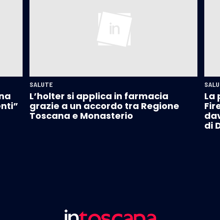
SALUTE
SALU
ana
L’holter si applica in farmacia
La 
enti”
grazie a un accordo tra Regione
Fir
Toscana e Monasterio
dav
di 