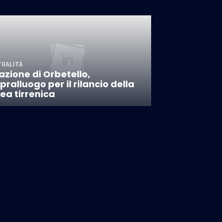
TUALITÀ
azione di Orbetello,
pralluogo per il rilancio della
nea tirrenica