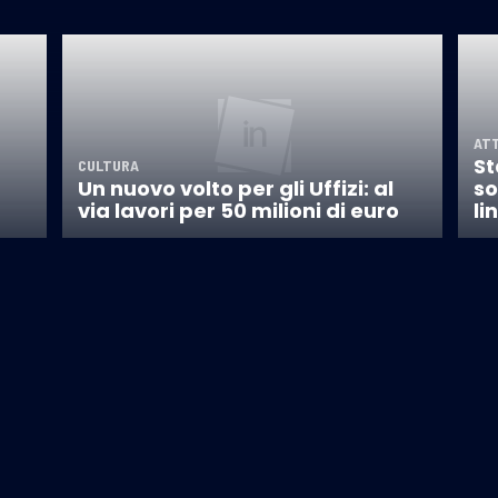
AT
St
CULTURA
Un nuovo volto per gli Uffizi: al
so
via lavori per 50 milioni di euro
li