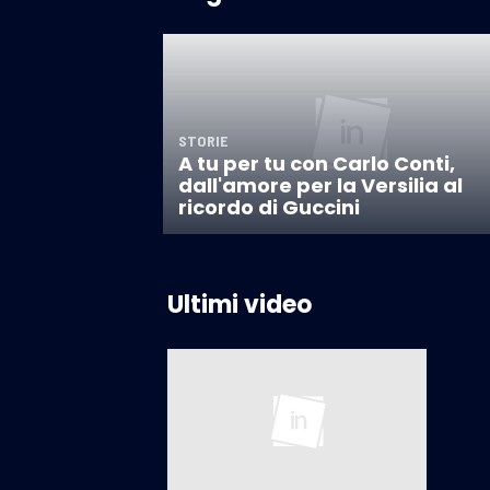
STORIE
A tu per tu con Carlo Conti,
dall'amore per la Versilia al
ricordo di Guccini
Ultimi video