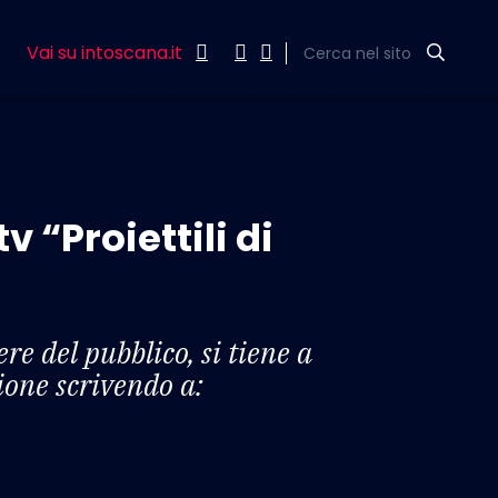
Vai su intoscana.it
Cerca nel sito
tv “Proiettili di
re del pubblico, si tiene a
ione scrivendo a: