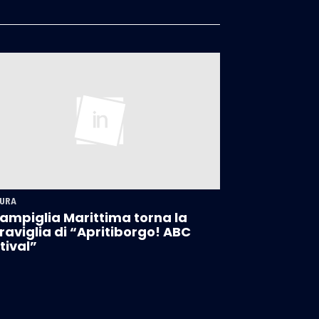
URA
ampiglia Marittima torna la
aviglia di “Apritiborgo! ABC
tival”