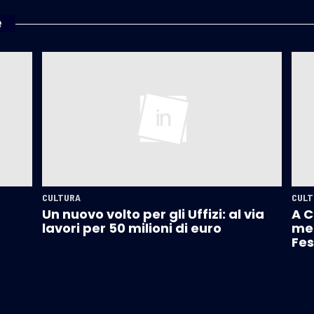
e
CULTURA
CULT
Un nuovo volto per gli Uffizi: al via
A C
lavori per 50 milioni di euro
mer
Fes