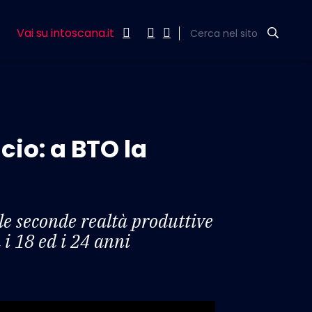
Vai su intoscana.it
Cerca nel sito
cio: a BTO la
le seconde realtà produttive
a i 18 ed i 24 anni