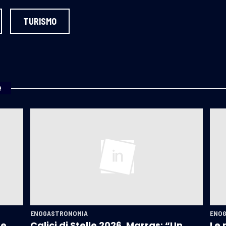
TURISMO
e
ENOGASTRONOMIA
ENO
 e
Calici di Stelle 2026, Marras: “Un
Le 