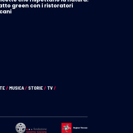
patto green con i ristoratori
cani
NTE
/
MUSICA
/
STORIE
/
TV
/