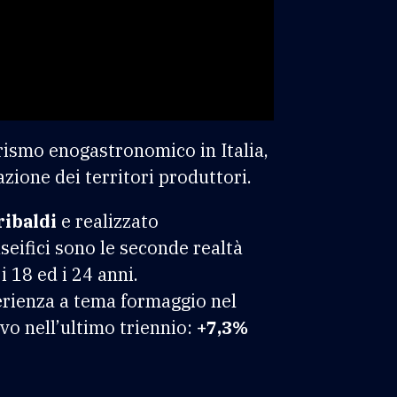
smo enogastronomico in Italia,
azione dei territori produttori.
ribaldi
e realizzato
aseifici sono le seconde realtà
i 18 ed i 24 anni.
perienza a tema formaggio nel
ivo nell’ultimo triennio:
+7,3%