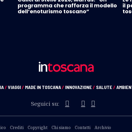
programma che rafforza il modello
il 
dell’enoturismo toscano”
tos
IA
/
VIAGGI
/
MADE IN TOSCANA
/
INNOVAZIONE
/
SALUTE
/
AMBIE
Seguici su:
ico
Crediti
Copyright
Chi siamo
Contatti
Archivio