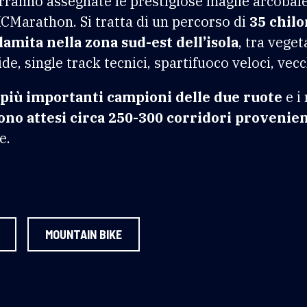
erranno assegnate le prestigiose maglie arcoba
CMarathon. Si tratta di un percorso di
35 chilo
mita nella zona sud-est dell’isola
, tra veget
de, single track tecnici, spartifuoco veloci, vec
 più importanti campioni delle due ruote
e i
ono attesi circa 250-300 corridori provenien
e.
MOUNTAIN BIKE