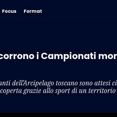
Focus
Format
si corrono i Campionati mo
nti dell’Arcipelago toscano sono attesi cir
operta grazie allo sport di un territori