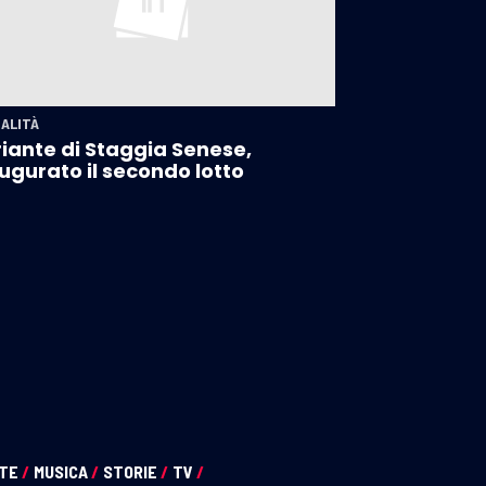
ALITÀ
iante di Staggia Senese,
ugurato il secondo lotto
NTE
/
MUSICA
/
STORIE
/
TV
/