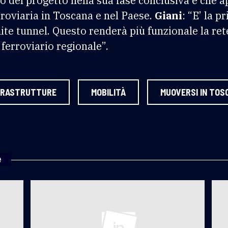
o del progetto nella sua fase conclusiva e che a
rroviaria in Toscana e nel Paese.
Giani
: “E’ la p
ite tunnel. Questo renderà più funzionale la rete
o ferroviario regionale”.
FRASTRUTTURE
MOBILITÀ
MUOVERSI IN TOS
e