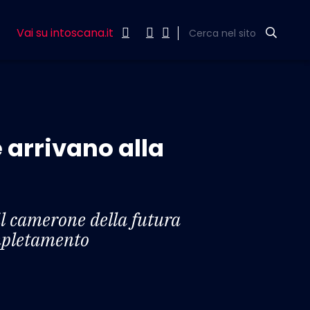
Vai su intoscana.it
Cerca nel sito
e arrivano alla
 il camerone della futura
ompletamento