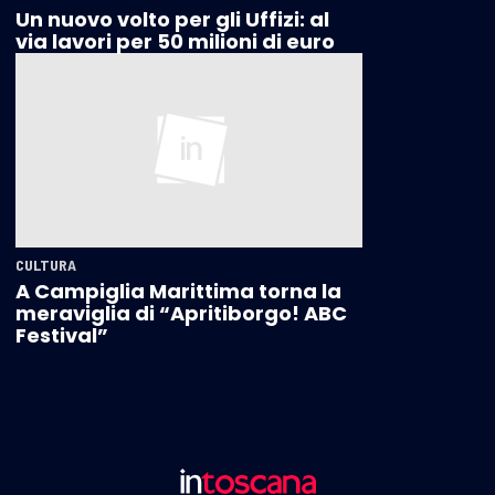
Un nuovo volto per gli Uffizi: al
via lavori per 50 milioni di euro
CULTURA
A Campiglia Marittima torna la
meraviglia di “Apritiborgo! ABC
Festival”