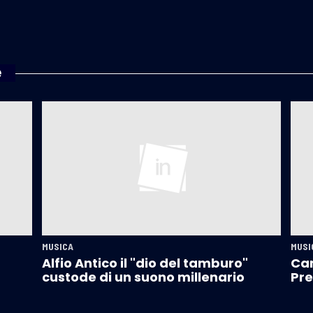
e
MUSICA
MUSI
Alfio Antico il "dio del tamburo"
Cam
custode di un suono millenario
Pre