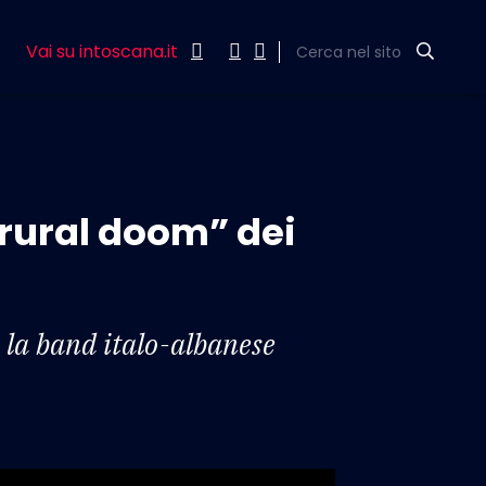
Vai su intoscana.it
Cerca nel sito
“rural doom” dei
o la band italo-albanese