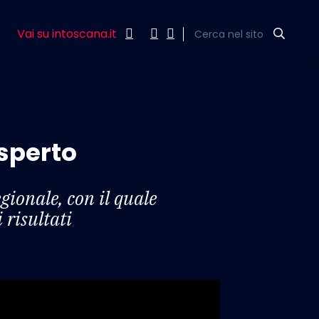
Vai su intoscana.it
Cerca nel sito
esperto
gionale, con il quale
risultati