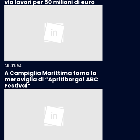
via lavori per 50 milioni di euro
CULTURA
A Campiglia Marittima torna la
meraviglia di “Apritiborgo! ABC
Festival”