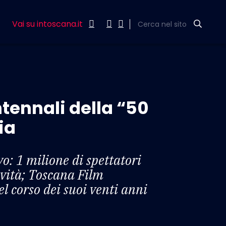
Vai su intoscana.it
Cerca nel sito
ntennali della “50
ia
ivo: 1 milione di spettatori
ività; Toscana Film
 corso dei suoi venti anni