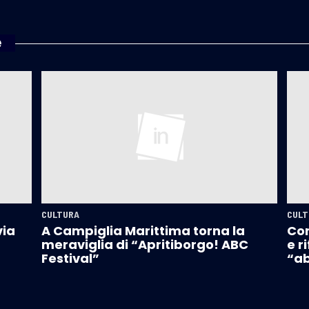
e
CULTURA
CULT
via
A Campiglia Marittima torna la
Con
meraviglia di “Apritiborgo! ABC
e r
Festival”
“ab