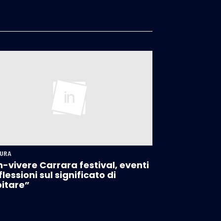
URA
-vivere Carrara festival, eventi
iflessioni sul significato di
itare”