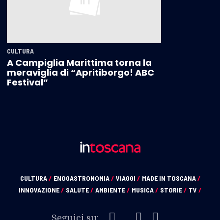
CULTURA
A Campiglia Marittima torna la
meraviglia di “Apritiborgo! ABC
Festival”
CULTURA
/
ENOGASTRONOMIA
/
VIAGGI
/
MADE IN TOSCANA
/
INNOVAZIONE
/
SALUTE
/
AMBIENTE
/
MUSICA
/
STORIE
/
TV
/
Seguici su: