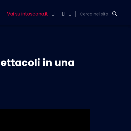
Vai su intoscana.it
Cerca nel sito
pettacoli in una