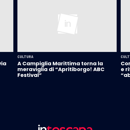
CULTURA
CULT
via
A Campiglia Marittima torna la
Con
meraviglia di “Apritiborgo! ABC
e r
Festival”
“ab