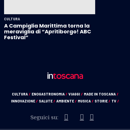
CULTURA
A Campiglia Marittima torna la
meraviglia di “Apritiborgo! ABC
Festival”
CULTURA
/
ENOGASTRONOMIA
/
VIAGGI
/
MADE IN TOSCANA
/
INNOVAZIONE
/
SALUTE
/
AMBIENTE
/
MUSICA
/
STORIE
/
TV
/
Seguici su: