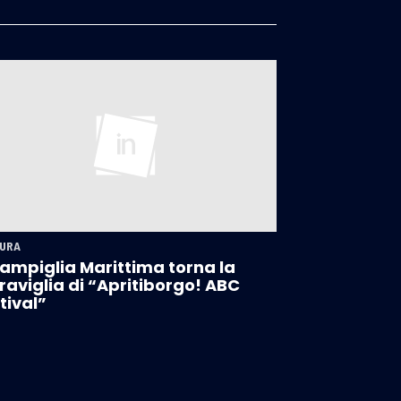
URA
ampiglia Marittima torna la
aviglia di “Apritiborgo! ABC
tival”