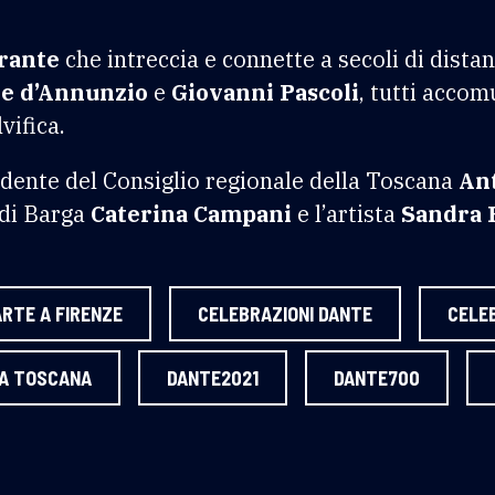
rante
che intreccia e connette a secoli di distan
le d’Annunzio
e
Giovanni Pascoli
, tutti accom
vifica.
sidente del Consiglio regionale della Toscana
An
 di Barga
Caterina Campani
e l’artista
Sandra R
ARTE A FIRENZE
CELEBRAZIONI DANTE
CELE
LA TOSCANA
DANTE2021
DANTE700