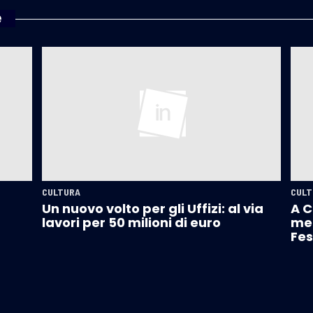
e
CULTURA
CULT
Un nuovo volto per gli Uffizi: al via
A C
lavori per 50 milioni di euro
mer
Fes