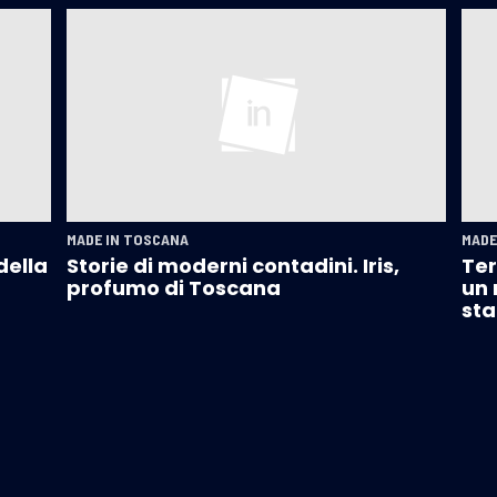
MADE IN TOSCANA
MADE
della
Storie di moderni contadini. Iris,
Ter
profumo di Toscana
un 
sta