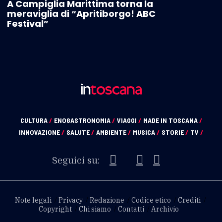
A Campiglia Marittima torna la
meraviglia di “Apritiborgo! ABC
Festival”
CULTURA
/
ENOGASTRONOMIA
/
VIAGGI
/
MADE IN TOSCANA
/
INNOVAZIONE
/
SALUTE
/
AMBIENTE
/
MUSICA
/
STORIE
/
TV
/
Seguici su:
Note legali
Privacy
Redazione
Codice etico
Crediti
Copyright
Chi siamo
Contatti
Archivio