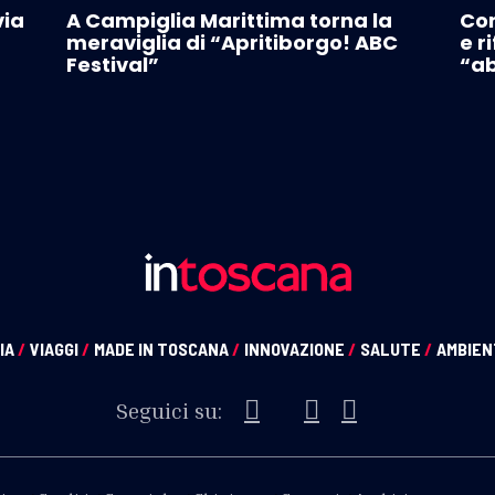
via
A Campiglia Marittima torna la
Con
meraviglia di “Apritiborgo! ABC
e r
Festival”
“ab
IA
/
VIAGGI
/
MADE IN TOSCANA
/
INNOVAZIONE
/
SALUTE
/
AMBIE
Seguici su: