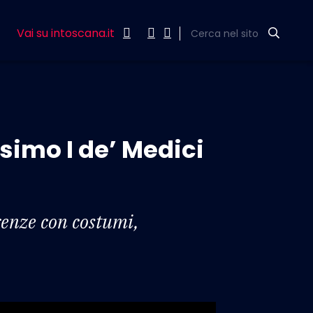
Vai su intoscana.it
Cerca nel sito
simo I de’ Medici
renze con costumi,