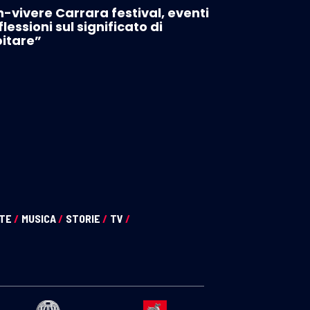
-vivere Carrara festival, eventi
iflessioni sul significato di
itare”
NTE
/
MUSICA
/
STORIE
/
TV
/