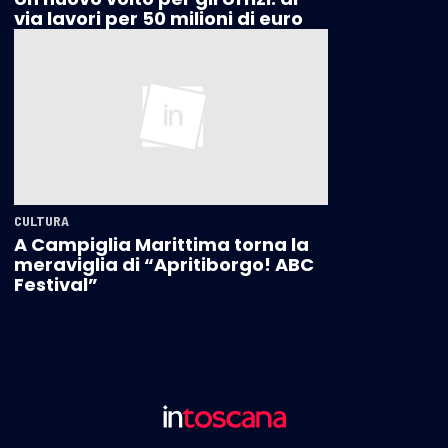
via lavori per 50 milioni di euro
CULTURA
A Campiglia Marittima torna la
meraviglia di “Apritiborgo! ABC
Festival”