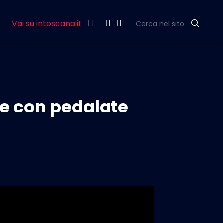
Vai su intoscana.it
Cerca nel sito
che con pedalate