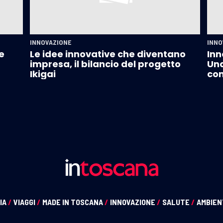
INNOVAZIONE
INNO
e
Le idee innovative che diventano
Inn
impresa, il bilancio del progetto
Un
Ikigai
com
IA
/
VIAGGI
/
MADE IN TOSCANA
/
INNOVAZIONE
/
SALUTE
/
AMBIE