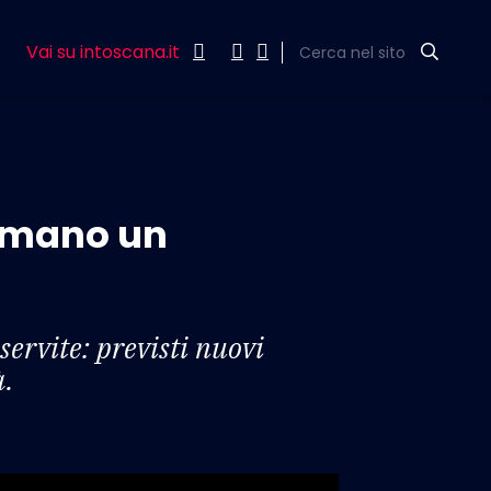
Vai su intoscana.it
Cerca nel sito
irmano un
ervite: previsti nuovi
à.