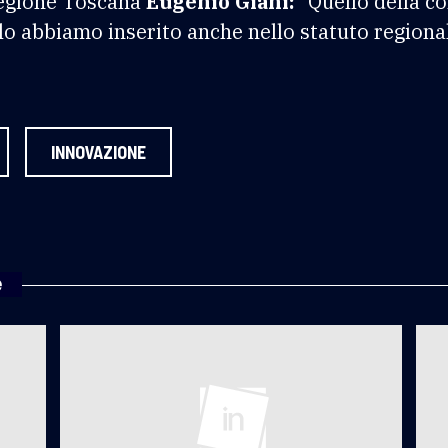
 Regione Toscana
Eugenio Giani:
“Quello della co
 lo abbiamo inserito anche nello statuto regiona
INNOVAZIONE
e