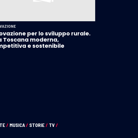
VAZIONE
ovazione per lo sviluppo rurale.
a Toscana moderna,
petitiva e sostenibile
NTE
/
MUSICA
/
STORIE
/
TV
/