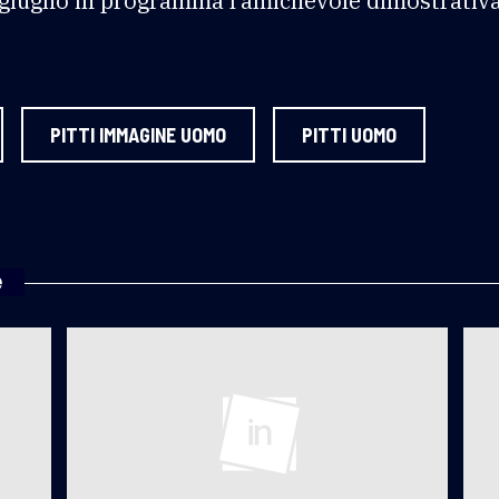
giugno in programma l’amichevole dimostrativa tr
PITTI IMMAGINE UOMO
PITTI UOMO
e