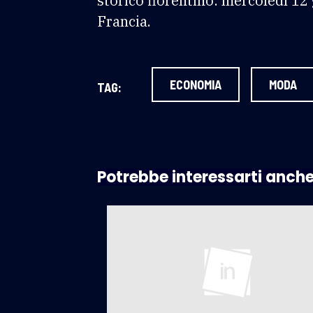
storico fiorentino: mercoledì 12 
Francia.
ECONOMIA
MODA
TAG:
Potrebbe interessarti anch