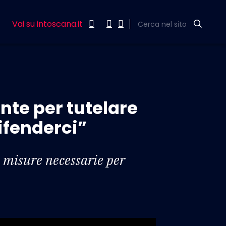
Vai su intoscana.it
Cerca nel sito
nte per tutelare
ifenderci”
e misure necessarie per