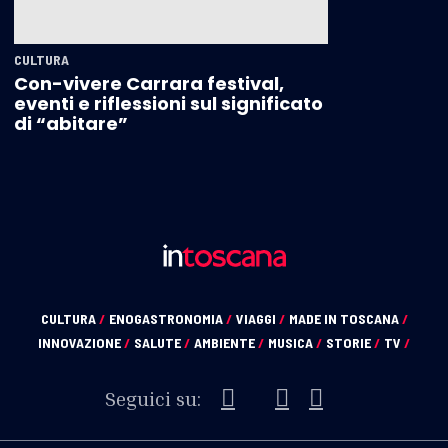
CULTURA
Con-vivere Carrara festival,
eventi e riflessioni sul significato
di “abitare”
CULTURA
/
ENOGASTRONOMIA
/
VIAGGI
/
MADE IN TOSCANA
/
INNOVAZIONE
/
SALUTE
/
AMBIENTE
/
MUSICA
/
STORIE
/
TV
/
Seguici su: