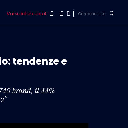
Vai su intoscana.it
Cerca nel sito
io: tendenze e
 740 brand, il 44%
sa"