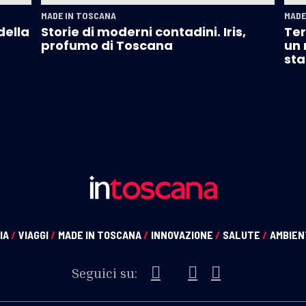
MADE IN TOSCANA
MADE
della
Storie di moderni contadini. Iris,
Ter
profumo di Toscana
un 
sta
IA
/
VIAGGI
/
MADE IN TOSCANA
/
INNOVAZIONE
/
SALUTE
/
AMBIE
Seguici su: