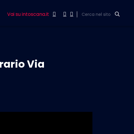
Vai su intoscana.it
Cerca nel sito
rario Via