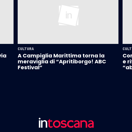
CULTURA
CULT
via
A Campiglia Marittima torna la
Con
meraviglia di “Apritiborgo! ABC
e r
Festival”
“ab