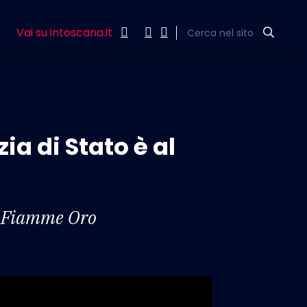
Vai su intoscana.it
Cerca nel sito
ia di Stato è al
lle Fiamme Oro