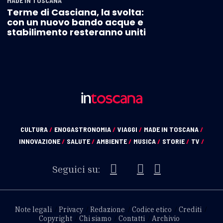
MADE IN TOSCANA
Terme di Casciana, la svolta:
con un nuovo bando acque e
stabilimento resteranno uniti
CULTURA
/
ENOGASTRONOMIA
/
VIAGGI
/
MADE IN TOSCANA
/
INNOVAZIONE
/
SALUTE
/
AMBIENTE
/
MUSICA
/
STORIE
/
TV
/
Seguici su:
Note legali
Privacy
Redazione
Codice etico
Crediti
Copyright
Chi siamo
Contatti
Archivio