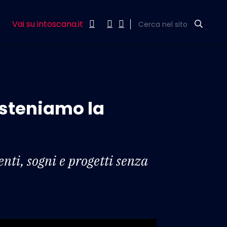
Vai su intoscana.it
Cerca nel sito
osteniamo la
enti, sogni e progetti senza