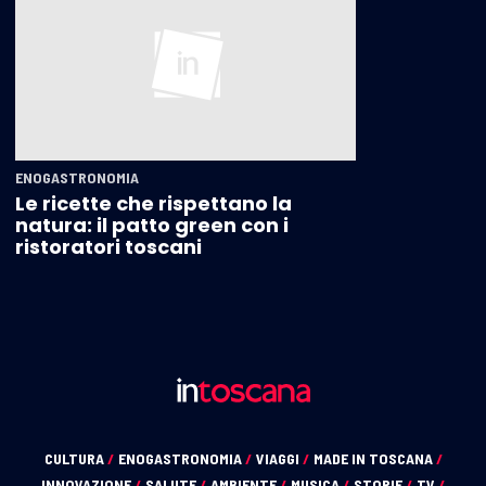
ENOGASTRONOMIA
Le ricette che rispettano la
natura: il patto green con i
ristoratori toscani
CULTURA
/
ENOGASTRONOMIA
/
VIAGGI
/
MADE IN TOSCANA
/
INNOVAZIONE
/
SALUTE
/
AMBIENTE
/
MUSICA
/
STORIE
/
TV
/