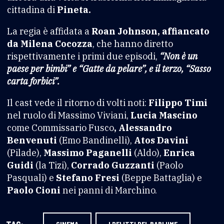
cittadina di
Pineta.
La regia è affidata a
Roan Johnson, affiancato
da Milena Cocozza
, che hanno diretto
rispettivamente i primi due episodi,
“Non è un
paese per bimbi” e “Gatte da pelare”, e il terzo, “Sasso
carta forbici”.
Il cast vede il ritorno di volti noti:
Filippo Timi
nel ruolo di Massimo Viviani,
Lucia Mascino
come Commissario Fusco
, Alessandro
Benvenuti
(Emo Bandinelli),
Atos Davini
(Pilade),
Massimo Paganelli
(Aldo),
Enrica
Guidi
(la Tizi),
Corrado Guzzanti
(Paolo
Pasquali) e
Stefano Fresi
(Beppe Battaglia) e
Paolo Cioni
nei panni di Marchino.
CINEMA
I DELITTI DEL BARLUME