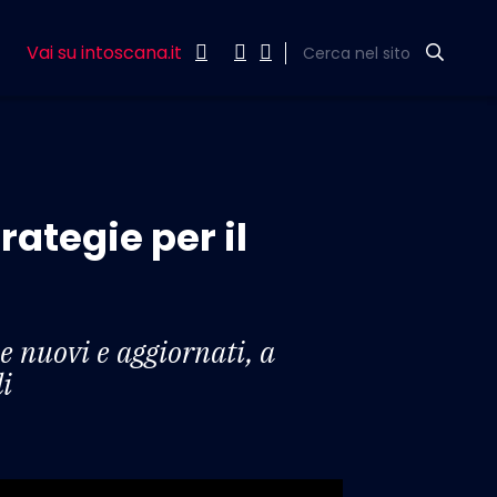
Vai su intoscana.it
Cerca nel sito
rategie per il
 nuovi e aggiornati, a
li