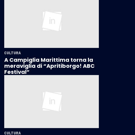
CULTURA
A Campiglia Marittima torna la
meraviglia di “Apritiborgo! ABC
Festival”
CULTURA