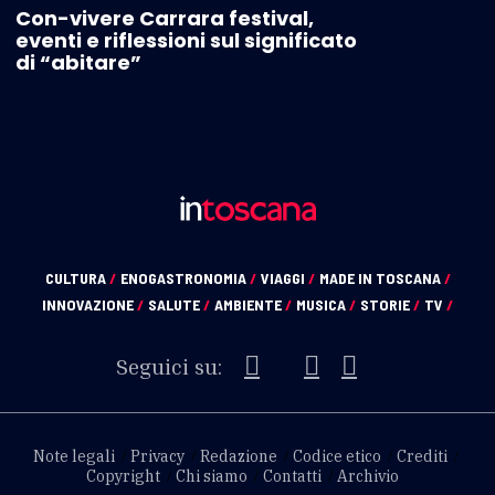
Con-vivere Carrara festival,
eventi e riflessioni sul significato
di “abitare”
CULTURA
/
ENOGASTRONOMIA
/
VIAGGI
/
MADE IN TOSCANA
/
INNOVAZIONE
/
SALUTE
/
AMBIENTE
/
MUSICA
/
STORIE
/
TV
/
Seguici su:
Note legali
Privacy
Redazione
Codice etico
Crediti
Copyright
Chi siamo
Contatti
Archivio