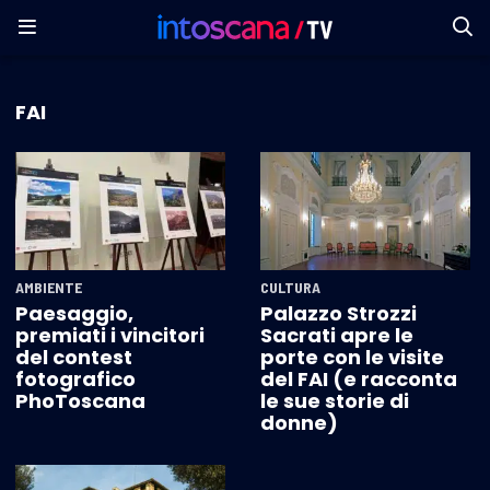
FAI
AMBIENTE
CULTURA
Paesaggio,
Palazzo Strozzi
premiati i vincitori
Sacrati apre le
del contest
porte con le visite
fotografico
del FAI (e racconta
PhoToscana
le sue storie di
donne)