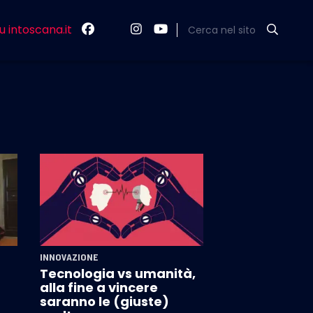
u intoscana.it
Cerca nel sito
INNOVAZIONE
Tecnologia vs umanità,
alla fine a vincere
saranno le (giuste)