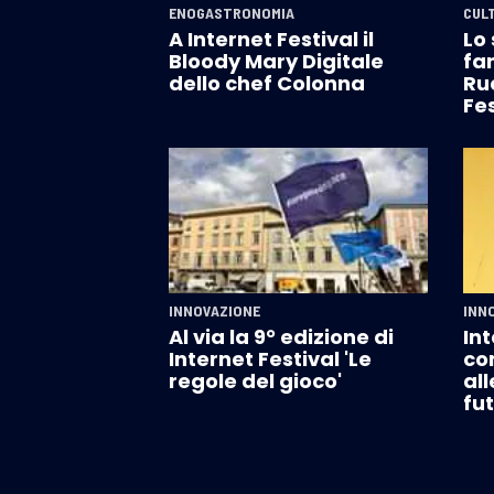
ENOGASTRONOMIA
CUL
A Internet Festival il
Lo 
Bloody Mary Digitale
fa
dello chef Colonna
Ru
Fes
INNOVAZIONE
INN
Al via la 9° edizione di
Int
Internet Festival 'Le
co
regole del gioco'
all
fu